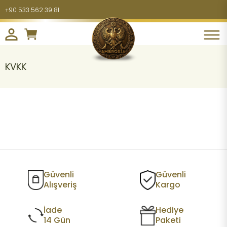
+90 533 562 39 81
KVKK
Güvenli
Güvenli
Alışveriş
Kargo
İade
Hediye
14 Gün
Paketi