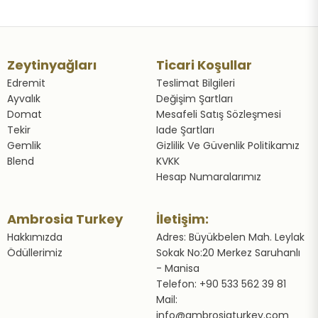
Zeytinyağları
Ticari Koşullar
Edremit
Teslimat Bilgileri
Ayvalık
Değişim Şartları
Domat
Mesafeli Satış Sözleşmesi
Tekir
Iade Şartları
Gemlik
Gizlilik Ve Güvenlik Politikamız
Blend
KVKK
Hesap Numaralarımız
Ambrosia Turkey
İletişim:
Hakkımızda
Adres: Büyükbelen Mah. Leylak
Ödüllerimiz
Sokak No:20 Merkez Saruhanlı
- Manisa
Telefon: +90 533 562 39 81
Mail:
info@ambrosiaturkey.com